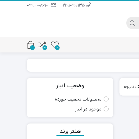
09900086101
02191099935
0
0
0
وضعیت انبار
ک نتیجه
محصولات تخفیف خورده
موجود در انبار
فیلتر برند