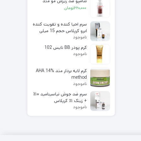
شامپو ضد ریزش مو متد
620,000
تومان
سرم احیا کننده و تقویت کننده
ابرو کرپلاس حجم 15 میلی
لیتر
ناموجود
کرم پودر BB نایس 102
ناموجود
کرم لایه بردار متد AHA 14%
method
ناموجود
سرم ضد جوش نیاسینامید ۱۰٪
+ زینک ۱٪ کرپلاس
ناموجود