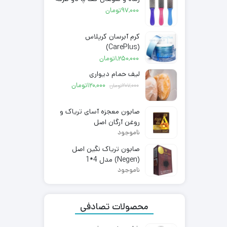
97,000
تومان
کرم آبرسان کرپلاس
(CarePlus)
1,250,000
تومان
لیف حمام دیواری
قیمت
120,000
تومان
207,000
تومان
فعلی:
207,000تومان
120,000تومان.
صابون معجزه آسای تریاک و
روغن آرگان اصل
ناموجود
صابون تریاک نگین اصل
(Negen) مدل 4*1
ناموجود
محصولات تصادفی