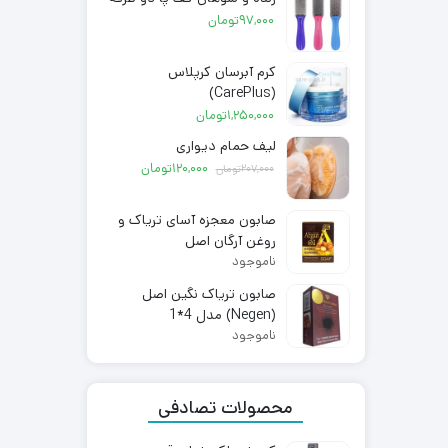
97,000
تومان
کرم آبرسان کرپلاس
(CarePlus)
1,250,000
تومان
لیف حمام دیواری
قیمت
قیمت
120,000
تومان
207,000
تومان
اصلی:
فعلی:
207,000تومان
120,000تومان.
صابون معجزه آسای تریاک و
بود.
روغن آرگان اصل
ناموجود
صابون تریاک نگین اصل
(Negen) مدل 4*1
ناموجود
محصولات تصادفی