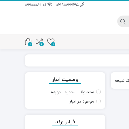
09900086101
02191099935
0
0
0
وضعیت انبار
ک نتیجه
محصولات تخفیف خورده
موجود در انبار
فیلتر برند