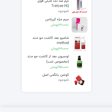
کرم ضد لک خیلی قوی
Tretcee HQ
ناموجود
سرم مژه کرپلاس
660,000
تومان
شامپو بعد کاشت مو متد
method
620,000
تومان
لوسیون بعد از کاشت مو متد
(مخصوص شب)
950,000
تومان
کوشن یانگمی اصل
ناموجود