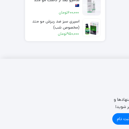
600,000
تومان
اسپری سبز ضد ریزش مو متد
(مخصوص شب)
950,000
تومان
نهادها و
ر شوید!
بت نام