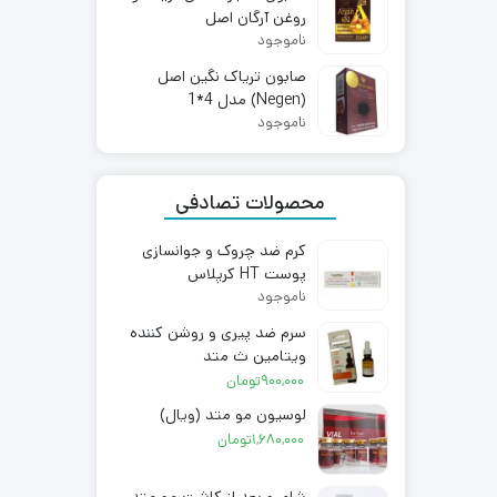
بود.
روغن آرگان اصل
ناموجود
صابون تریاک نگین اصل
(Negen) مدل 4*1
ناموجود
محصولات تصادفی
کرم ضد چروک و جوانسازی
پوست HT کرپلاس
ناموجود
سرم ضد پیری و روشن کننده
ویتامین ث متد
900,000
تومان
لوسیون مو متد (ویال)
1,680,000
تومان
شامپو بعد از کاشت مو متد