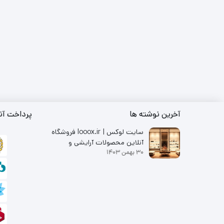
آخرین نوشته ها
پرداخت آن
سایت لوکس | looox.ir فروشگاه
آنلاین محصولات آرایشی و
30 بهمن 1403
بهداشتی با برندهای معتبر از جمله
متد و کرپلاس