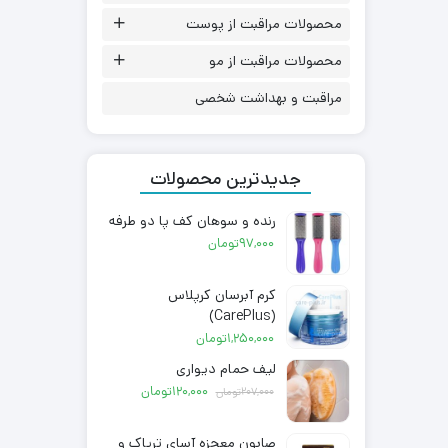
محصولات مراقبت از پوست
محصولات مراقبت از مو
مراقبت و بهداشت شخصی
جدیدترین محصولات
رنده و سوهان کف پا دو طرفه
97,000
تومان
کرم آبرسان کرپلاس
(CarePlus)
1,250,000
تومان
لیف حمام دیواری
قیمت
قیمت
120,000
تومان
207,000
تومان
اصلی:
فعلی:
207,000تومان
120,000تومان.
صابون معجزه آسای تریاک و