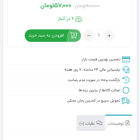
57,000
تومان
60,000
تومان
قیمت
قیمت
فعلی:
اصلی:
6 در انبار
57,000تومان.
60,000تومان
تعداد:
بود.
افزودن به سبد خرید
کیسه
آب
گرم
تضمین بهترین قیمت بازار
فانتزی
پشتیبانی عالی ۲۴ ساعته، ۷ روز هفته
شفاف
سایز
بازگشت وجه در صورت عدم رضایت
کوچک
اصالت کالاها از برترین برندها
تحویل سریع در کمترین زمان ممکن
توضیحات
نظرات (0)