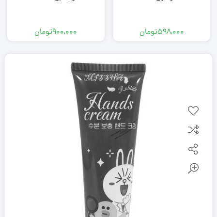
598,000
تومان
900,000
تومان