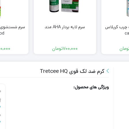
رب کرپلاس
سرم لایه بردار AHA متد
سرم شستشوی 
od
ca
ومان
700,000
تومان
0,000
کرم ضد لک قوی Tretcee HQ
ویژگی های محصول:
س
ض