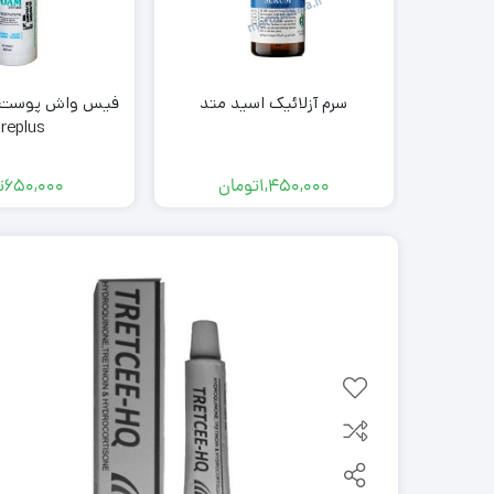
سرم آزلائیک اسید متد
فیس واش پوست چ
replus
1,450,000
تومان
650,000
ت