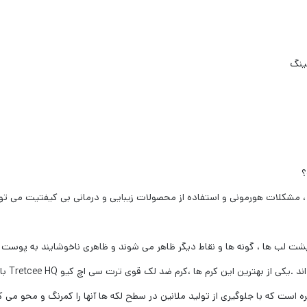
لینگ
ب ، مشکلات هورمونی و استفاده از محصولات زیبایی و درمانی بی کیفتیت می ت
ت لب ها ، گونه ها و نقاط دیگر ظاهر می شوند و ظاهری ناخوشایند به پوست 
این کرم ها ،کرم ضد لک قوی ترت سی اچ کیو Tretcee HQ با حجم 18 میلی لیتر می باشد.
است که با جلوگیری از تولید ملانین در سطح لکه ها آنها را کمرنگ و محو می ک