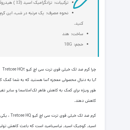
ترکیبات:
ترانگزامیک اسید (3٪ ) هیدروکینون (4٪) ترتینوئین (0.025٪ ) هیالورونیک اسید کوجیک اسید نیاسینامید
نحوه مصرف:
یک مرتبه در شب، این کرم 
کنید.
ساخت:
هند
حجم:
18G
چرا کرم ضد لک خیلی قوی ترت سی اچ کیو ؟Tretcee HQ
طور ویژه برای کمک به کاهش ظاهر لک/ملاسما و سایر تغییر
کاهش دهند.
کرم ضد لک خیلی قوی ترت سی اچ کیو Tretcee HQ ، یکی از محصولاتی است که برای رفع لک های پوستی توصیه می شود. این کرم شامل
اسید, کوجیک اسید, نیاسینامید است که باعث کاهش تولید