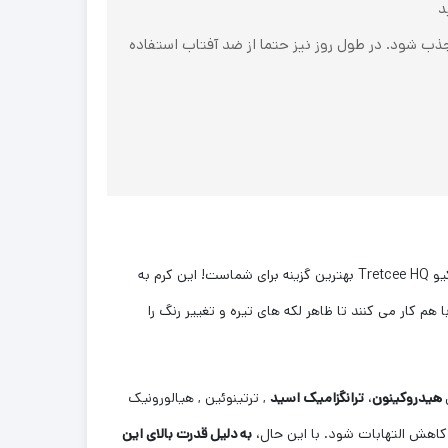
جذب شود. در طول روز نیز حتما از ضد آفتاب استفاده
آیا به دنبال محصولی معجزه آسا هستید که به شما کمک کند از شر لکه های سرسخت ملاسما خلاص شوید؟ پس کرم ضد لک ترت سی اچ کیو Tretcee HQ بهترین گزینه برای شماست! این کرم به
کار می کنند تا ظاهر لکه های تیره و تغییر رنگ را
هیدروکینون
،
ترانگزامیک اسید
, ترتینوئین , هیالورونیک
اهش التهابات شود. با این حال،
به دلیل قدرت بالای این