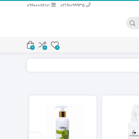
09900086101
02191099935
0
0
0