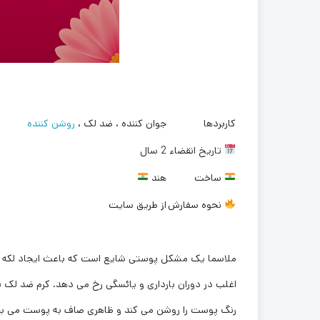
کاربردها
جوان کننده ، ضد لک ،
روشن کننده
تاریخ انقضاء
2 سال
ساخت
هند
نحوه سفارش
از طریق سایت
ملاسما یک مشکل پوستی شایع است که باعث ایجاد لکه ها
اغلب در دوران بارداری و یائسگی رخ می دهد. کرم ضد لک قوی Tretcee HQ با کاهش تولید ملانین (رنگدانه طبیعی پوست) به روشن شدن این لکه های تیره کم