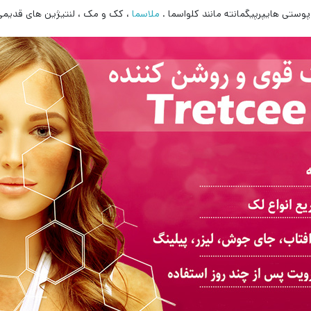
ستی هایپرپیگمانته مانند کلواسما .
ملاسما
، کک و مک ، لنتیژین های قدیمی 