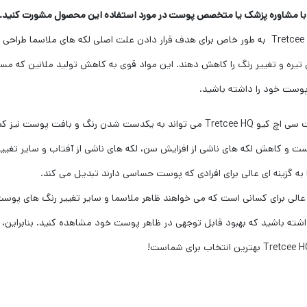
است با مشاوره پزشک یا متخصص پوست در مورد استفاده این محصول مشورت کنید.
مواد فعال موجود در کرم ضد لک قوی ترت سی اچ کیو Tretcee HQ به طور خاص برای هدف قرار دادن علت اصل
ای تیره و تغییر رنگ را کاهش دهند. این مواد قوی به کاهش تولید ملانین که 
 پوست خود را داشته باشید.
علاوه بر کاهش ظاهر لکه های ملاسما، کرم ضد لک قوی ترت سی اچ کیو Tretcee HQ می توان
 و کاهش لکه های ناشی از افزایش سن، لکه های ناشی از آفتاب و سایر تغییر
 گزینه ای عالی برای افرادی که پوست حساسی دارند تبدیل می کند.
رت سی اچ کیو Tretcee HQ یک انتخاب عالی برای کسانی است که می خواهند ظاهر ملاسما و سایر تغییر
شته باشید که بهبود قابل توجهی در ظاهر پوست خود مشاهده کنید. بنابراین، ا