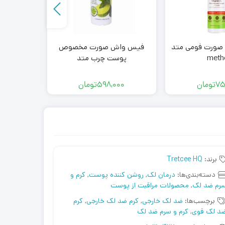
صورت فومی متد
فیس واش صورت مخصوص
سرم ضدلک
meth
پوست چرب متد
پ
75
تومان
598,000
تومان
00
برند:
Tretcee HQ
دسته‌بندی‌ها:
درمان لک
,
روشن کننده پوست
,
کرم و
رم ضد لک
,
محصولات مراقبت از پوست
برچسب‌ها:
ضد لک خارجی
,
کرم ضد لک خارجی
,
کرم
د لک قوی
,
کرم و سرم ضد لک