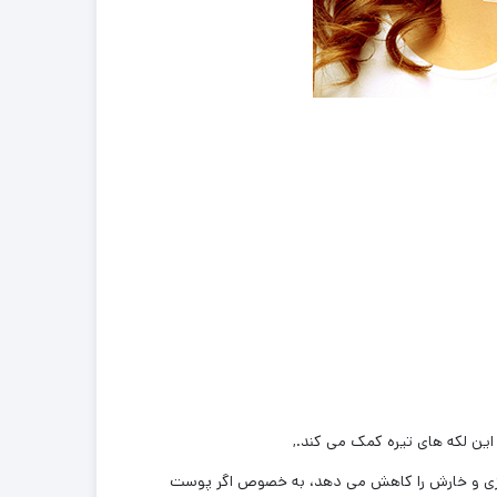
رم ضد لک قوی ترت سی اچ کیو Tretcee HQ همچنین هرگونه تورم، قرمزی و خارش را کاهش می دهد، به خصوص اگر پوست