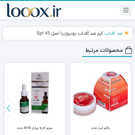
ضد آفتاب
کرم ضد آفتاب نوتروژینا اصل Spf 45
محصولات مرتبط
بالم لب متد
سرم لایه بردار AHA متد