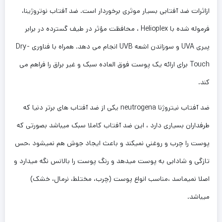
ازاثرات ضد آفتابی بسیار موثری برخوردار است. ضد آفتاب نوتروژینا،
فرموله شده با Helioplex ، محافظت مؤثر در طیف گسترده در برابر
پیری UVA و سوزاندن اشعه UVB انجام می دهد. همراه با فناوری Dry-
Touch برای ارائه یک پوست فوق العاده سبک و غیر براق را فراهم می
کند.
ضد آفتاب نیتروژنا neutrogena یکی از ضد آفتاب های برتر دنیا که
طرفداران بسیاری دارد ، این ضد آفتاب کاملا سبک میباشد بصورتی که
پوست را چرب و روغني نمیکند و باعث ایجاد جوش هم نمیشود ،حس
تازگی و شادابی به پوست میدهد و رنگ پوست را بالانس نگه میدارد و
اصلا نمیماسد ،‎مناسب انواع پوست (چرب، مختلط، نرمال، خشک)
میباشد.