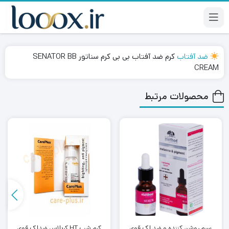
ضد آفتاب
کرم ضد آفتاب بی بی کرم سناتور SENATOR BB
CREAM
محصولات مرتبط
سرم روشن کننده و ضد لک قوی
کرم شب HT کرپلاس ضدلک قوی