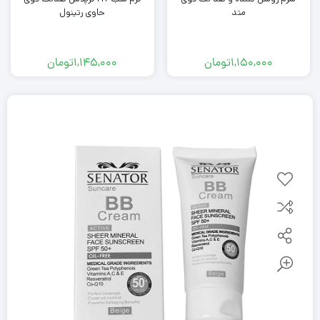
متد
حاوی رتینول
1,150,000
تومان
1,145,000
تومان