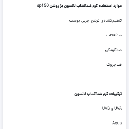
موارد استفاده کرم ضدآفتاب لانسون بژ روشن spf 50
تنظیم‌کننده‌ی ترشح چربی پوست
ضدآفتاب
ضدآلودگی
ضدچروک
ترکیبات کرم ضدآفتاب لانسون
UVA و UVB
Aqua