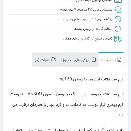
پشتیبانی عالی ۲۴ ساعته، ۷ روز هفته
بازگشت وجه در صورت عدم رضایت
اصالت کالاها از برترین برندها
تحویل سریع در کمترین زمان ممکن
توضیحات
ویژگی های محصول
نظرات (0)
کرم ضدآفتاب لانسون بژ روشن spf 50
کرم ضد آفتاب پوست چرب رنگ بژ روشن لانسون LANSON با پوشش
کرم پودری نیاز پوست به ضدآفتاب و کرم پودر را همزمان برطرف می
کند .
به عبارت دیگر این کرم فقط یک محصول آرایشی نبوده و با استفاده از