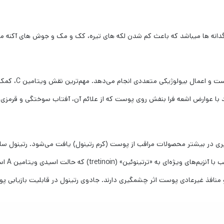
نگدانه ها میباشد که باعث کم شدن لکه های تیره، کک و مک و جوش های آکنه م
ویتامین c یا آسک
ه به‌ عنوان عنصر ضد پیری در بیشتر محصولات مراقب از پوست (کرم رتینول) یافت می‌شود. ر
می‌کند. 
و منافذ غیرعادی پوست اثر چشمگیری دارند. جادوی رتینول در قابلیت بازیابی پو