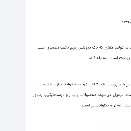
ی‌شود.
وربیک‌ اسید، یک ویتامین محلول در آب است و اعمال بیولوژیکی متعددی انجام می‌دهد. مهم‌ترین نقش ویتامین C، کمک به تولید کلاژن که یک پروتئین مهم بافت همبندی است
تینول سلول‌های پوست را بیشتر و درنتیجه تولید کلاژن را تقویت
رتینول که قابلیت جذب از پوست را دارد، پس از ترکیب با آنزیم‌های ویژه‌ای به «ترتینوئین» (tretinoin) که حالت اسیدی ویتامین A است، تبدیل می‌شود. محصولات پایدار و درست‌ترکیب رتینول
ستی نرم‌تر و یکنواخت‌تر است.