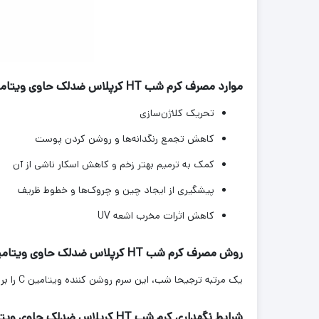
موارد مصرف کرم شب HT کرپلاس ضدلک حاوی ویتامین C و رتینول :
تحریک کلاژن‌سازی
کاهش تجمع رنگدانه‌ها و روشن کردن پوست
کمک به ترمیم بهتر زخم و کاهش اسکار ناشی از آن
پیشگیری از ایجاد چین و چروک‌ها و خطوط ظریف
کاهش اثرات مخرب اشعه UV
روش مصرف کرم شب HT کرپلاس ضدلک حاوی ویتامین C و رتینول :
یک مرتبه ترجیحا شب، این سرم روشن کننده ویتامین C را بر روی لک‌ها مالیده، به صورت ضربه ای آرام بر روی پوست پخش کنید تا جذب شود. در طول روز نیز حتما از ضد آفتاب استفاده کنید.
شرایط نگهداری کرم شب HT کرپلاس ضدلک حاوی ویتامین C و رتینول: