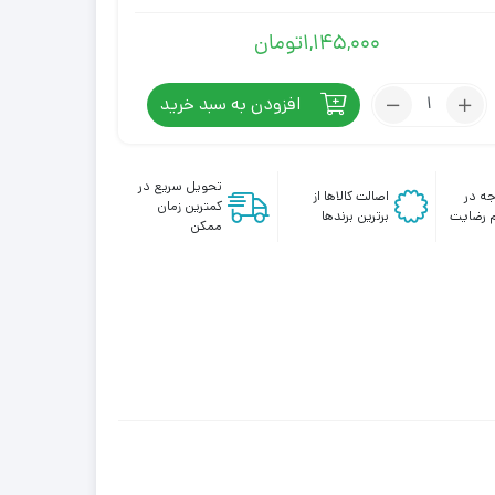
1,145,000
تومان
تعداد:
افزودن به سبد خرید
کرم
شب
HT
تحویل سریع در
ه در
اصالت کالاها از
کرپلاس
کمترین زمان
 رضایت
برترین برندها
ضدلک
ممکن
قوی
حاوی
رتینول