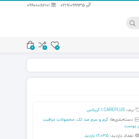
09900086101
02191099935
0
0
0
برند:
CAREPLUS | کرپلاس
دسته‌بندی‌ها:
کرم و سرم ضد لک
,
محصولات مراقبت
ز پوست
تعداد بازدید:
12,035 بازدید