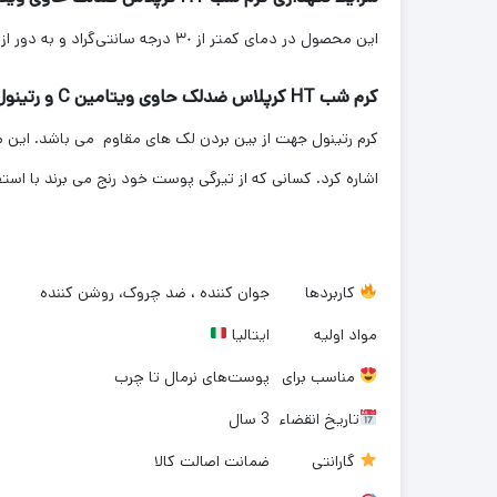
این محصول در دمای کمتر از ۳٠ درجه سانتی‌گراد و به دور از نور و رطوبت نگهداری شود و دور از دسترس کودکان قرار گیرد.
کرم شب HT کرپلاس ضدلک حاوی ویتامین C و رتینول
کرم رتینول جهت از بین بردن لک های مقاوم می باشد. این 
اشاره کرد. کسانی که از تیرگی پوست خود رنج می برند با 
کاربردها
جوان کننده ، ضد چروک، روشن کننده
مواد اولیه
ایتالیا
مناسب برای
پوست‌های نرمال تا چرب
تاریخ انقضاء
3 سال
گارانتی
ضمانت اصالت کالا