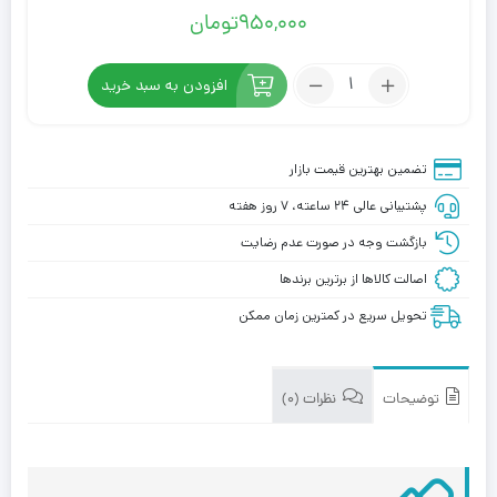
950,000
تومان
تعداد:
افزودن به سبد خرید
محلول
تقویت
کننده
تضمین بهترین قیمت بازار
موی
پشتیبانی عالی ۲۴ ساعته، ۷ روز هفته
سر
متد
بازگشت وجه در صورت عدم رضایت
(مخصوص
اصالت کالاها از برترین برندها
شب)
تحویل سریع در کمترین زمان ممکن
توضیحات
نظرات (0)