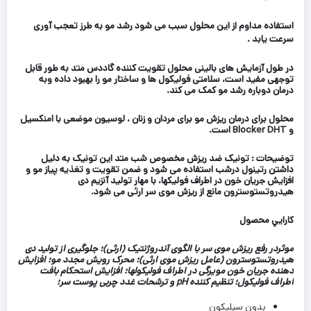
استفاده مداوم از این محلول سبب می شود رشد مو به طرز تعجب آوری
سرعت یابد .
در طول آزمایش های بالینی محلول تقویت کننده گاددس
متد
به طور قابل
توجهی مفید است، سلامتی فولیکول ها و ساختار مو را بهبود داده وبه
درمان دوباره رشد مو کمک می کند.
محلول برای درمان ریزش مو برای مردان و زنان ، لوسیون موضعی با امنکسیل
و Blocker DHT است.
توضیحات :
تونیک ضد ریزش مخصوص شب متد این تونیک به دلیل
داشتن رتینول درشب استفاده می شود و ضمن تقویت و تغذیه پیاز مو و
افزایش جریان خون در اطراف فولیکها، با مهار تولید آنزیم دی
هیدروتستوسترون مانع از ریزش موی سر ارثی می شود.
کارايي محصول
موثردر رفع ریزش موی سر با الگوی آندروژنتیک (ارثی)؛ جلوگیری از تولید دی
هیدروتستوسترون (عامل ریزش موی ارثی)؛ محرک رویش مجدد مو؛ افزایش
دهنده جریان خون مویرگی در اطراف فولیکولها؛ افزایش استحکام بافت
اطراف فولیکول؛ تنظیم کننده pH و ترشحات غدد چربی پوست سر؛
بدون سیلیکون