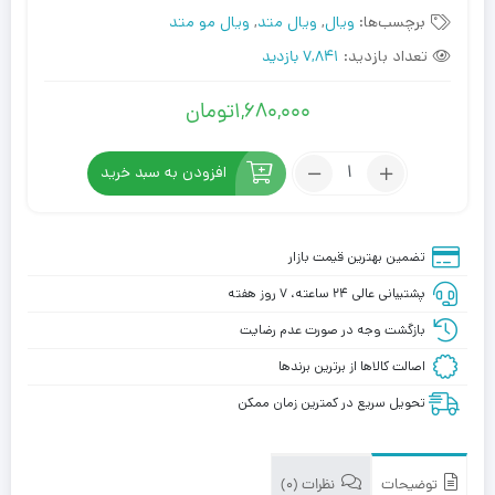
برچسب‌ها:
ویال
,
ویال متد
,
ویال مو متد
تعداد بازدید:
7,841 بازدید
1,680,000
تومان
تعداد:
افزودن به سبد خرید
لوسیون
مو
متد
تضمین بهترین قیمت بازار
(ویال)
پشتیبانی عالی ۲۴ ساعته، ۷ روز هفته
بازگشت وجه در صورت عدم رضایت
اصالت کالاها از برترین برندها
تحویل سریع در کمترین زمان ممکن
توضیحات
نظرات (0)