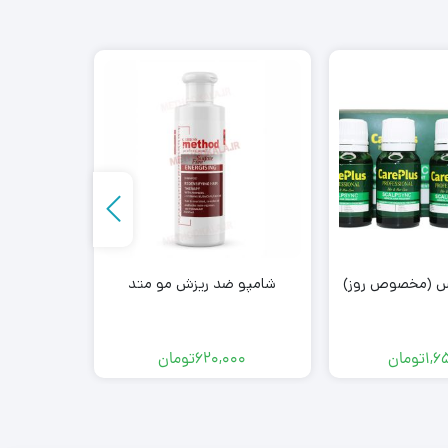
اس (مخصوص روز)
شامپو ضد ریزش مو متد
شامپو بعد
1,6
تومان
620,000
تومان
00