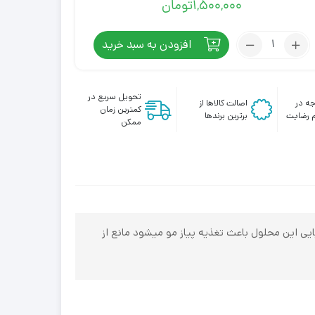
1,500,000
تومان
تعداد:
افزودن به سبد خرید
لوسیون
تقویت
کننده
تحویل سریع در
ه در
اصالت کالاها از
مو
کمترین زمان
 رضایت
برترین برندها
کرپلاس
ممکن
(مخصوص
روز)
یی این محلول باعث تغذیه پیاز مو میشود مانع از