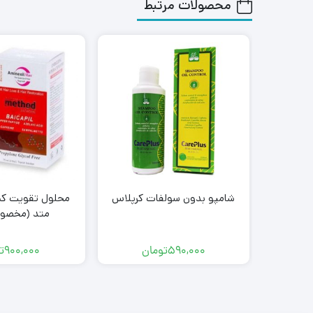
محصولات مرتبط
شامپو بدون سولفات کرپلاس
محلول تقویت کن
متد (مخصوص
590,000
تومان
900,000
ت