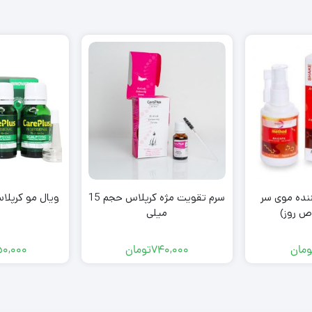
نده موی سر
سرم تقویت مژه کرپلاس حجم 15
ویال مو کرپل
 روز)
میلی
ومان
740,000
تومان
50,000