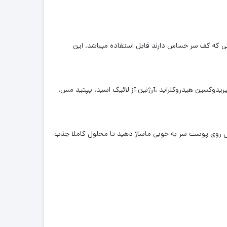
نی که کف سر حساس دارند قابل استفاده میباشد. این
ریدوکسین هیدروکلراید ،آرژنین آز لائیک اسید، پپتید مس،
یا ۲ بار در روز انجام گردد. بعد از پخش محلول ویال روی پوست سر به خوبی ماساژ دهید تا محلول کاملا جذب