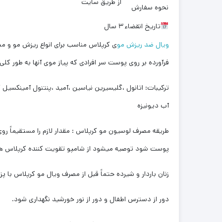
از طریق سایت
نحوه سفارش
تاریخ انقضاء
۳ سال
ویال ضد ریزش مو
ی کرپلاس مناسب برای انواع ریزش مو و م
فرآورده بر روی پوست سر افرادی که پیاز موی آنها به طور کلی
تركيبات: اتانول ،گلیسیرین نیاسین ،آمید ،پنتنول آمینکسیل 
آب دیونیزه
پوست شود توصیه میشود از شامپو تقویت کننده کرپلاس هم ز
زنان باردار و شیرده حتماً قبل از مصرف ویال مو کرپلاس با
دور از دسترس اطفال و دور از نور خورشید نگهداری شود.