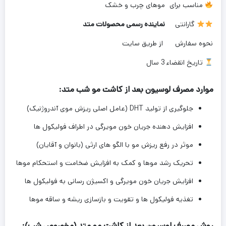
مناسب برای
موهای چرب و خشک
گارانتی
نماینده رسمی محصولات متد
نحوه سفارش
از طریق سایت
تاریخ انقضاء
3 سال
موارد مصرف لوسیون بعد از کاشت مو شب متد:
جلوگیری از تولید DHT (عامل اصلی ریزش موی آندروژنیک)
افزایش دهنده جریان خون مویرگی در اطراف فولیکول ها
موثر در رفع ریزش مو با الگو های ارثی (بانوان و آقایان)
تحریک رشد موها و کمک به افزایش ضخامت و استحکام موها
افزایش جریان خون مویرگی و اکسیژن رسانی به فولیکول ها
تغذیه فولیکول ها و تقویت و بازسازی ریشه و ساقه موها
روش مصرف لوسیون بعد از کاشت مو متد (مخصوص شب):