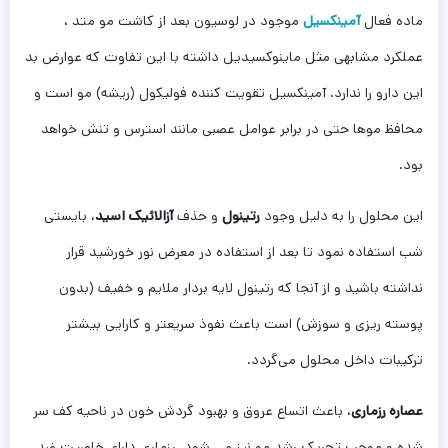
ماده فعال
آمینکسیل
موجود در لوسیون بعد از کاشت مو متد ،
عملکرد مشابهی مثل ماینوکسیدیل داشته با این تفاوت که عوارض بد
این دارو را ندارد. آمینکسیل تقویت کننده فولیکول (ریشه) مو است و
محافظ موها حتی در برابر عوامل عصبی مانند استرس و تنش خواهد
بود.
این محلول را به دلیل وجود
رتینول
و حذف
آزالائیک اسید
، بایستی
شب استفاده نمود تا بعد از استفاده در معرض نور خورشید قرار
نداشته باشید و از آنجا که رتینول لایه بردار ملایم و خفیف (بدون
پوسته ریزی و سوزش) است باعث نفوذ سریعتر و کارایی بیشتر
ترکیبات داخل محلول می‌گردد.
عصاره رزماری
، باعث اتساع عروق و بهبود گردش خون در ناحیه کف سر
شده و موجب تحریک رشد مو نیز می شود. رزماری دارای خاصیت ضد