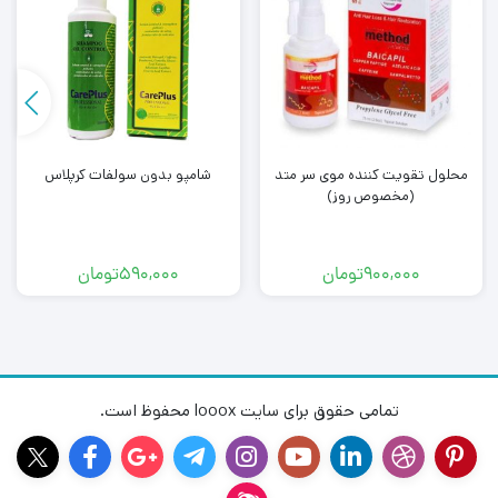
محلول تقویت کننده موی سر متد
شامپو بدون سولفات کرپلاس
(مخصوص روز)
900,000
تومان
590,000
تومان
تمامی حقوق برای سایت looox محفوظ است.