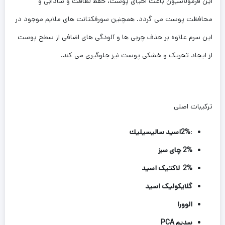
این فرمولاسیون باعث احیای پوست، حفظ لطافت و شادابی و
محافظت پوست می گردد. همچنین سورفکتانت های ملایم موجود در
این سرم علاوه بر حذف چربی ها و آلودگی های اضافی از سطح پوست
از ایجاد تحریک و خشکی پوست نیز جلوگیری می کند.
ترکیبات اصلی
:
2%
اسيد ساليسيليك
2% چای سبز
2%
لاکتیک اسید
گلایکولیک اسید
الوورا
سدیم
PCA