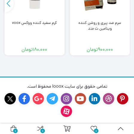
سرم ضد پیری و روشن کننده
کرم سفید کننده ووکس voox
ویتامین ث متد
900,000
تومان
180,000
تومان
تمامی حقوق برای سایت looox محفوظ است.
0
0
0