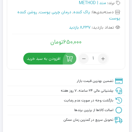
برند:
متد | METHOD
دسته‌بندی‌ها:
پاک کننده
,
درمان چربی پوست
,
روشن کننده
پوست
تعداد بازدید:
8,237 بازدید
650,000
تومان
تعداد:
افزودن به سبد خرید
فیس
واش
ژل
تضمین بهترین قیمت بازار
پوست
پشتیبانی عالی ۲۴ ساعته، ۷ روز هفته
چرب
متد
بازگشت وجه در صورت عدم رضایت
اصالت کالاها از برترین برندها
تحویل سریع در کمترین زمان ممکن