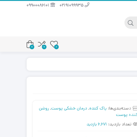
09900086101
02191099935
0
0
0
دسته‌بندی‌ها:
پاک کننده
,
درمان خشکی پوست
,
روشن
ننده پوست
تعداد بازدید:
6,671 بازدید