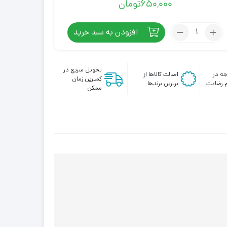
650,000
تومان
تعداد:
افزودن به سبد خرید
فیس
واش
متد
تحویل سریع در
ه در
اصالت کالاها از
مخصوص
کمترین زمان
 رضایت
برترین برندها
پوست
ممکن
خشک