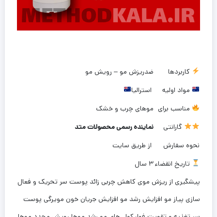
کاربردها
ضدریزش مو – رویش مو
مواد اولیه
استرالیا
مناسب برای
موهای چرب و خشک
گارانتی
نماینده رسمی محصولات متد
نحوه سفارش
از طریق سایت
تاریخ انقضاء
۳ سال
پیشگیری از ریزش موی کاهش چربی زائد پوست سر تحریک و فعال
سازی پیاز مو افزایش رشد مو افزایش جریان خون مویرگی پوست
سر تغذیه و تقویت فولیکول های مو رشد موها رویش مجدد موها