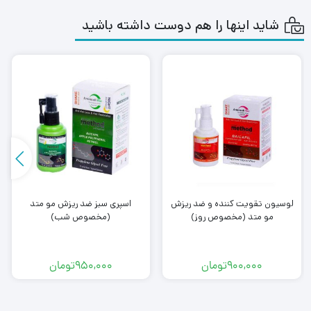
شاید اینها را هم دوست داشته باشید
لوسیون تقویت کننده و ضد ریزش
اسپری سبز ضد ریزش مو متد
مو متد (مخصوص روز)
(مخصوص شب)
900,000
تومان
950,000
تومان