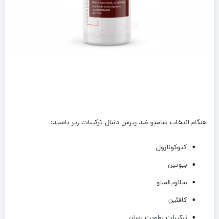
هنگام انتخاب شامپو ضد ریزش دنبال ترکیبات زیر باشید:
کتوکونازول
بیوتین
سائوپالمتو
کافئین
ترکیبات رطوبت رسان