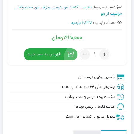
دسته‌بندی‌ها:
تقویت کننده مو
,
درمان ریزش مو
,
محصولات
مراقبت از مو
تعداد بازدید:
6,137 بازدید
620,000
تومان
تعداد:
افزودن به سبد خرید
شامپو
تقویت
کننده
تضمین بهترین قیمت بازار
و
پشتیبانی عالی ۲۴ ساعته، ۷ روز هفته
ضد
ریزش
بازگشت وجه در صورت عدم رضایت
مو
اصالت کالاها از برترین برندها
متد
تحویل سریع در کمترین زمان ممکن