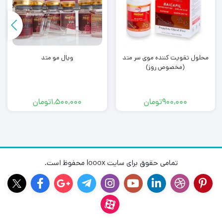
محلول تقویت کننده موی سر متد
ویال مو متد
(مخصوص روز)
900,000
تومان
1,500,000
تومان
تمامی حقوق برای سایت looox محفوظ است.