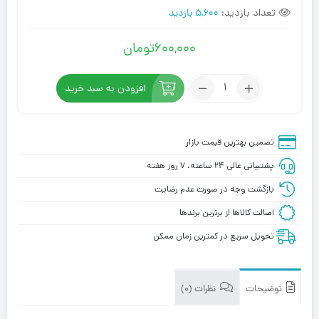
تعداد بازدید:
5,600 بازدید
600,000
تومان
تعداد:
افزودن به سبد خرید
شامپو
بعد
از
تضمین بهترین قیمت بازار
کاشت
پشتیبانی عالی ۲۴ ساعته، ۷ روز هفته
مو
متد
بازگشت وجه در صورت عدم رضایت
اصالت کالاها از برترین برندها
تحویل سریع در کمترین زمان ممکن
توضیحات
نظرات (0)