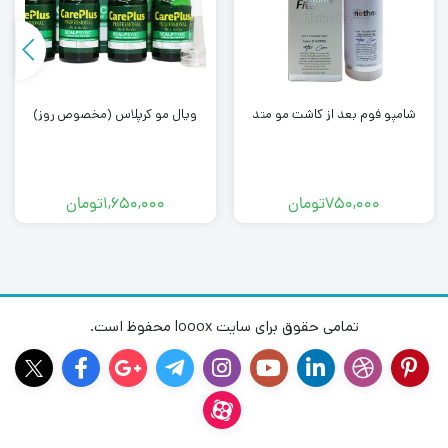
شامپو فوم بعد از کاشت مو متد
ویال مو کرپلاس (مخصوص روز)
750,000
تومان
1,650,000
تومان
تمامی حقوق برای سایت looox محفوظ است.