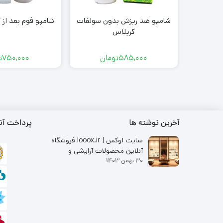
شامپو ضد ریزش بدون سولفات
شامپو فوم بعد از
کرپلاس
585,000
تومان
750,000
ت
آخرین نوشته ها
پرداخت آن
سایت لوکس | looox.ir فروشگاه
آنلاین محصولات آرایشی و
30 بهمن 1403
بهداشتی با برندهای معتبر از جمله
متد و کرپلاس