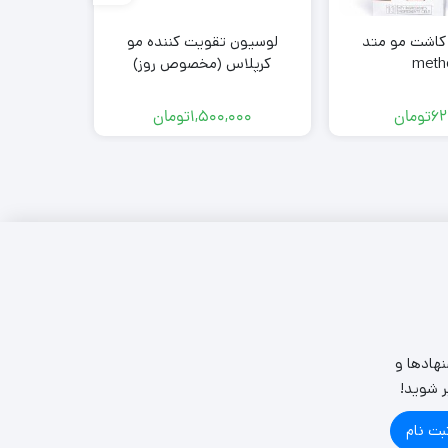
کاشت مو متد
لوسیون تقویت کننده مو
شامپو تقو
meth
کرپلاس (مخصوص روز)
62
تومان
1,500,000
تومان
00
نهادها و
ر شوید!
بت نام