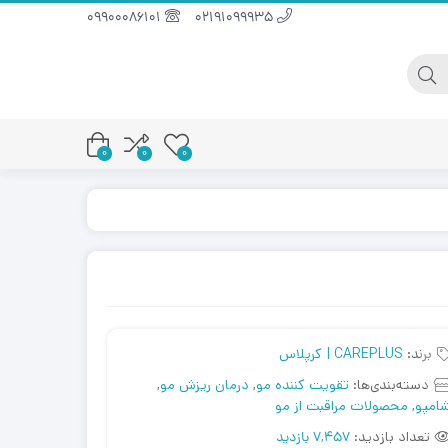
09900086101
02191099935
0
0
0
برند:
CAREPLUS | کرپلاس
دسته‌بندی‌ها:
تقویت کننده مو
,
درمان ریزش مو
,
امپو
,
محصولات مراقبت از مو
تعداد بازدید:
7,457 بازدید