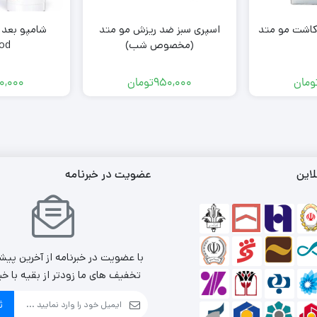
 کاشت مو متد
اسپری سبز ضد ریزش مو متد
شامپو بعد 
(مخصوص شب)
od
ومان
950,000
تومان
0,000
لاین
عضویت در خبرنامه
با عضویت در خبرنامه از آخرین پیش
تخفیف های ما زودتر از بقیه با خب
ث