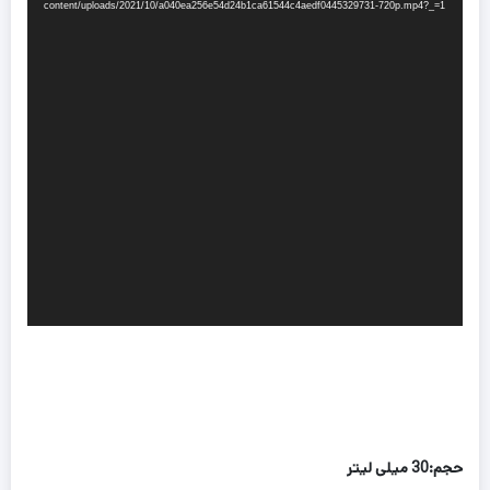
content/uploads/2021/10/a040ea256e54d24b1ca61544c4aedf0445329731-720p.mp4?_=1
حجم:
30 میلی لیتر