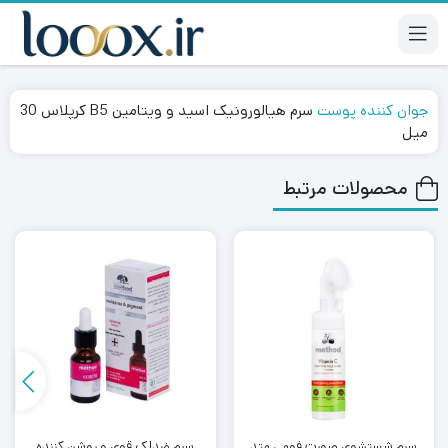
جوان کننده پوست
سرم هیالورونیک اسید و ویتامین B5 کرپلاس 30
میل
محصولات مرتبط
سرم شستشوی صورت فومی متد
سرم ضدلک قوی و روشن کننده