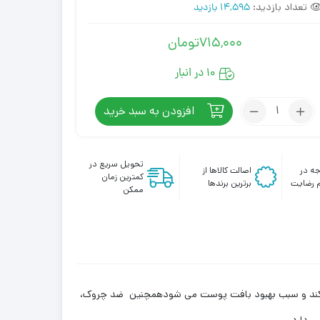
تعداد بازدید:
14,595 بازدید
715,000
تومان
10 در انبار
تعداد:
افزودن به سبد خرید
سرم
لایه
بردار
تحویل سریع در
ه در
اصالت کالاها از
AHA
کمترین زمان
 رضایت
برترین برندها
کرپلاس
ممکن
 کند و سبب بهبود بافت پوست می شودهمچنین ضد چروک،
ی دارد