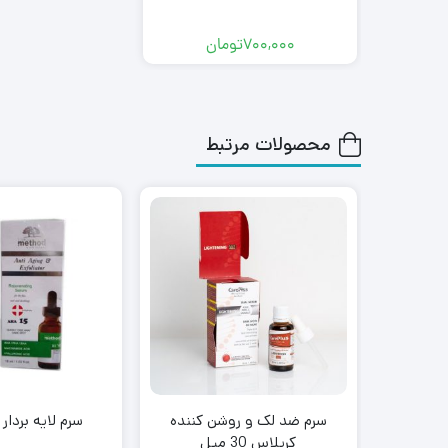
700,000
تومان
محصولات مرتبط
سرم ضد لک و روشن کننده
سرم لایه بردار AHA متد
کرپلاس 30 میل