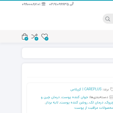
09900086101
02191099935
0
0
0
برند:
CAREPLUS | کرپلاس
دسته‌بندی‌ها:
جوان کننده پوست
,
درمان چین و
روک
,
درمان لک
,
روشن کننده پوست
,
لایه بردار
,
حصولات مراقبت از پوست