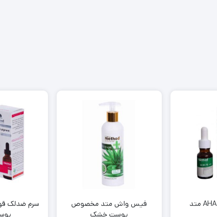
فیس واش متد مخصوص
سرم ضدلک قوی
پوست خشک
پوس