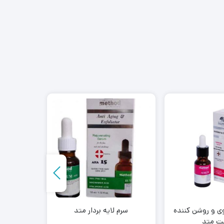
 و روشن کننده
سرم لایه بردار متد
فیس وا
ت متد
خشک و 