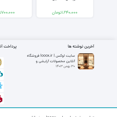
1,240,000
تومان
700,000
ت
آخرین نوشته ها
پرداخت آن
سایت لوکس | looox.ir فروشگاه
آنلاین محصولات آرایشی و
30 بهمن 1403
بهداشتی با برندهای معتبر از جمله
متد و کرپلاس