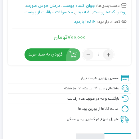
دسته‌بندی‌ها:
جوان کننده پوست
,
درمان جوش صورت
,
روشن کننده پوست
,
لایه بردار
,
محصولات مراقبت از پوست
تعداد بازدید:
10,116 بازدید
700,000
تومان
تعداد:
افزودن به سبد خرید
سرم
لایه
بردار
تضمین بهترین قیمت بازار
کرپلاس
پشتیبانی عالی ۲۴ ساعته، ۷ روز هفته
AHA
15%
بازگشت وجه در صورت عدم رضایت
حجم
اصالت کالاها از برترین برندها
30
میلی
تحویل سریع در کمترین زمان ممکن
لیتر