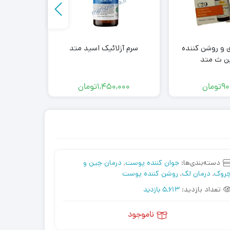
 و روشن کننده
سرم آزلائیک اسید متد
سرم روشن 
ن ث متد
90
تومان
1,450,000
تومان
000
دسته‌بندی‌ها:
جوان کننده پوست
,
درمان چین و
روک
,
درمان لک
,
روشن کننده پوست
تعداد بازدید:
5,613 بازدید
ناموجود