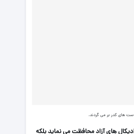
هیالورونیک اسید HKM كرپلاس نه تنها از پوست در برابر آسیب های ناشی از UV و رادیکال های آزاد محافظت می نماید بلکه