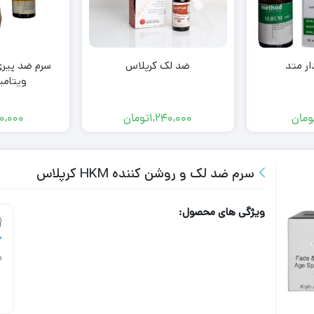
ار متد
ضد لک کرپلاس
سرم ضد پیری
ویتامی
ومان
1,240,000
تومان
0,000
سرم ضد لک و روشن کننده HKM كرپلاس
ویژگی های محصول:
چ