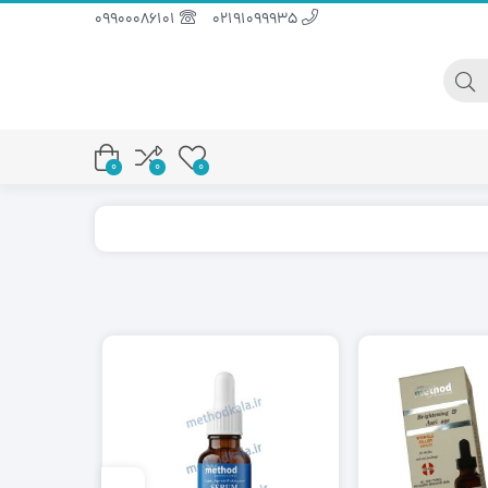
09900086101
02191099935
0
0
0