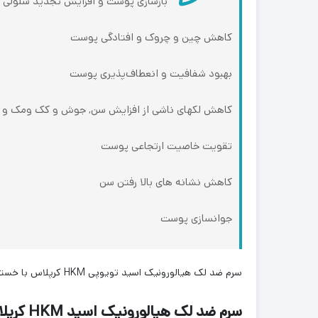
بازسازی پوست و افزایش تجدید سلولی
کاهش چین و چروک و افتادگی پوست
بهبود شفافیت و انعطاف‌پذیری پوست
کاهش لک‎های ناشی از افزایش سن, جوش و کک ومک و ..
تقویت خاصیت ارتجاعی پوست
کاهش نشانه های بالا رفتن سن
جوانسازی پوست
سرم ضد لک هیالورونیک اسید تویوپی HKM كرپلاس با خستگی ، استرس و پیری پوست مقابله نموده ، رطوبت و شادابی و شفافیت را به پوست های کدر بر می گردند.