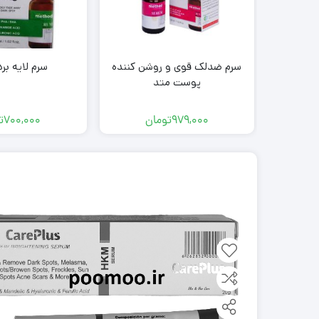
سرم ضدلک قوی و روشن کننده
سرم لایه برد
پوست متد
979,000
تومان
700,000
ت