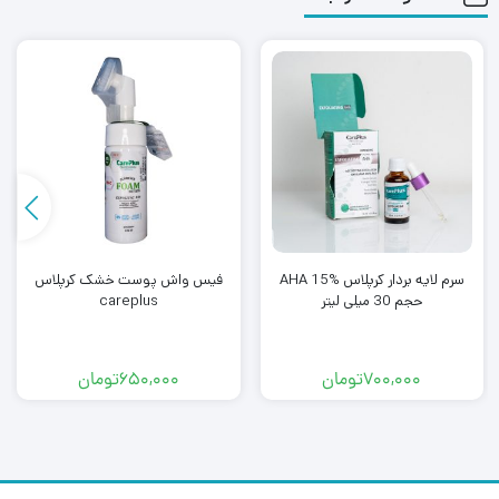
سرم لایه بردار کرپلاس AHA 15%
فیس واش پوست خشک کرپلاس
حجم 30 میلی لیتر
careplus
700,000
تومان
650,000
تومان